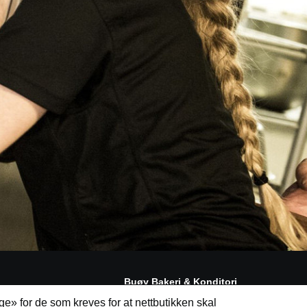
Buøy Bakeri & Konditori
Salgsbetingelser
ge» for de som kreves for at nettbutikken skal