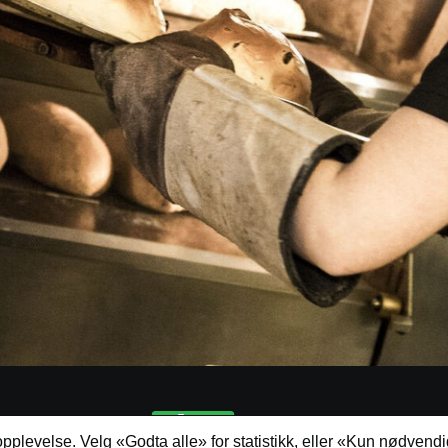
pplevelse. Velg «Godta alle» for statistikk, eller «Kun nødvendi